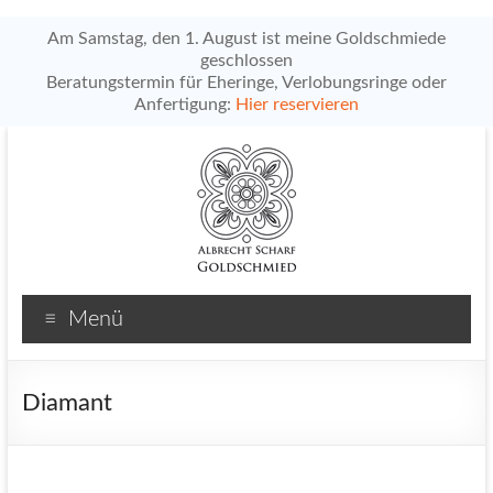
Am Samstag, den 1. August ist meine Goldschmiede
geschlossen
Beratungstermin für Eheringe, Verlobungsringe oder
Anfertigung:
Hier reservieren
Zum
Inhalt
springen
Albrecht
Menü
Scharf
Goldschmiedemeister
Diamant