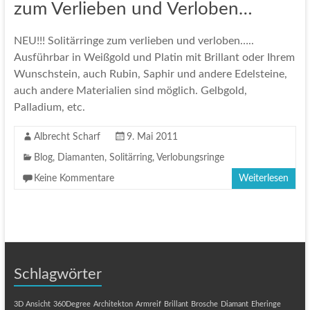
zum Verlieben und Verloben…
NEU!!! Solitärringe zum verlieben und verloben…..
Ausführbar in Weißgold und Platin mit Brillant oder Ihrem
Wunschstein, auch Rubin, Saphir und andere Edelsteine,
auch andere Materialien sind möglich. Gelbgold,
Palladium, etc.
Albrecht Scharf
9. Mai 2011
Blog
,
Diamanten
,
Solitärring
,
Verlobungsringe
Keine Kommentare
Weiterlesen
Schlagwörter
3D Ansicht
360Degree
Architekton
Armreif
Brillant
Brosche
Diamant
Eheringe