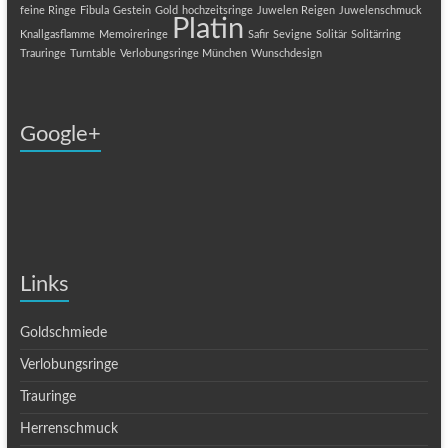
feine Ringe
Fibula
Gestein
Gold
hochzeitsringe
Juwelen Reigen
Juwelenschmuck
Platin
Knallgasflamme
Memoireringe
Safir
Sevigne
Solitär
Solitärring
Trauringe
Turntable
Verlobungsringe München
Wunschdesign
Google+
Links
Goldschmiede
Verlobungsringe
Trauringe
Herrenschmuck